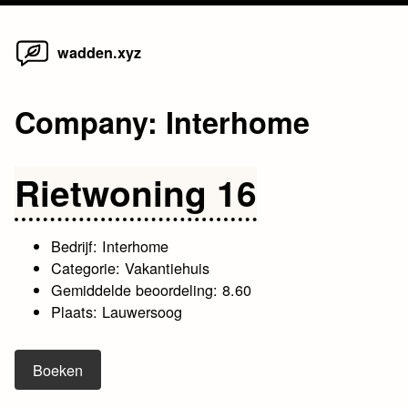
Home
Skip
wadden.xyz
to
content
Company:
Interhome
Rietwoning 16
Bedrijf: Interhome
Categorie: Vakantiehuis
Gemiddelde beoordeling: 8.60
Plaats: Lauwersoog
Boeken