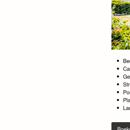
Bed
Ca
Ge
Str
Po
Pl
La
Boek