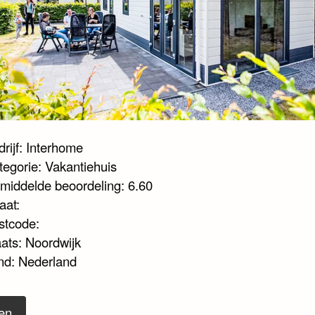
rijf: Interhome
tegorie: Vakantiehuis
middelde beoordeling: 6.60
aat:
stcode:
aats: Noordwijk
nd: Nederland
en