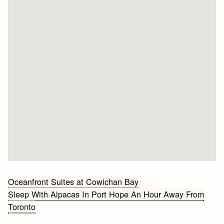
Bericht
Oceanfront Suites at Cowichan Bay
Sleep With Alpacas In Port Hope An Hour Away From
navigatie
Toronto