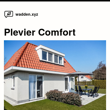
Home
Skip
wadden.xyz
to
content
Plevier Comfort