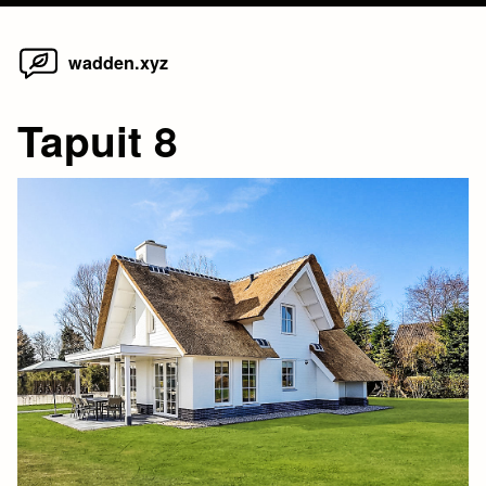
Home
Skip
wadden.xyz
to
content
Tapuit 8