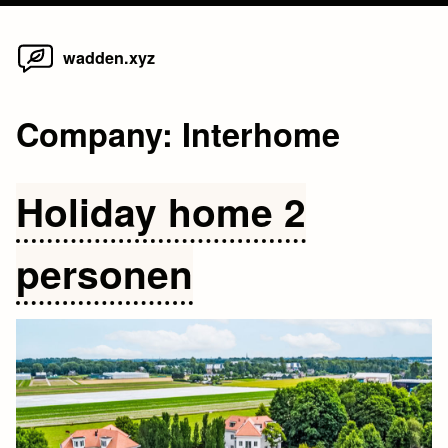
Home
Skip
wadden.xyz
to
content
Company:
Interhome
Holiday home 2
personen