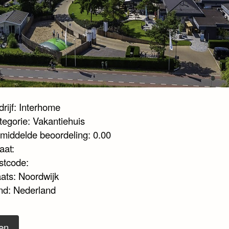
rijf: Interhome
tegorie: Vakantiehuis
middelde beoordeling: 0.00
aat:
stcode:
aats: Noordwijk
nd: Nederland
en