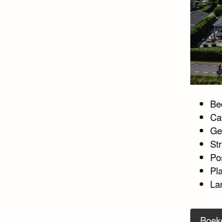
Bed
Ca
Ge
Str
Po
Pl
La
Boek