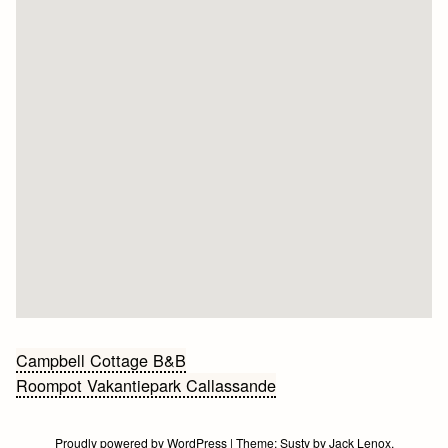
Bericht
Campbell Cottage B&B
Roompot Vakantiepark Callassande
navigatie
Proudly powered by WordPress
|
Theme:
Susty
by
Jack Lenox
.