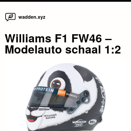
Home
Skip
wadden.xyz
to
content
Williams F1 FW46 –
Modelauto schaal 1:2