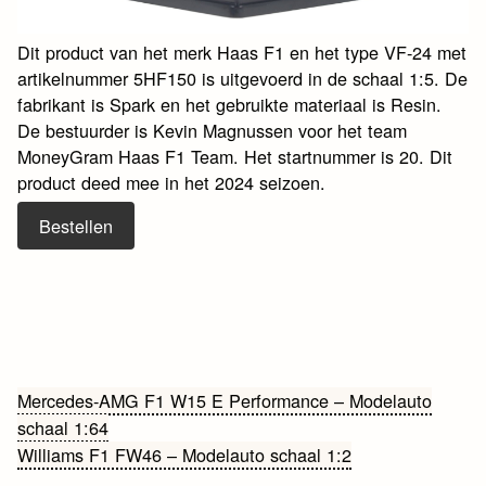
Dit product van het merk Haas F1 en het type VF-24 met
artikelnummer 5HF150 is uitgevoerd in de schaal 1:5. De
fabrikant is Spark en het gebruikte materiaal is Resin.
De bestuurder is Kevin Magnussen voor het team
MoneyGram Haas F1 Team. Het startnummer is 20. Dit
product deed mee in het 2024 seizoen.
Bestellen
Bericht
Mercedes-AMG F1 W15 E Performance – Modelauto
schaal 1:64
navigatie
Williams F1 FW46 – Modelauto schaal 1:2