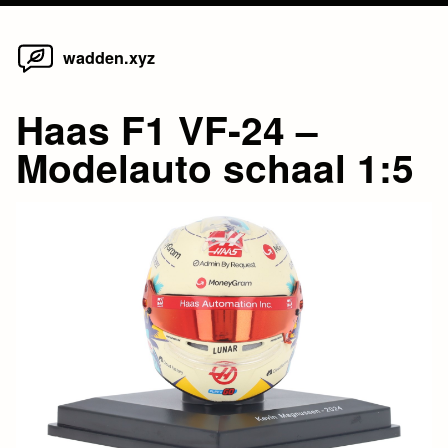
Home
Skip
wadden.xyz
to
content
Haas F1 VF-24 –
Modelauto schaal 1:5