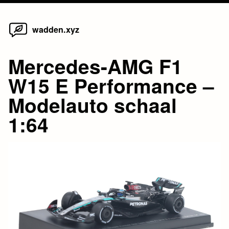
Home
Skip
wadden.xyz
to
content
Mercedes-AMG F1
W15 E Performance –
Modelauto schaal
1:64