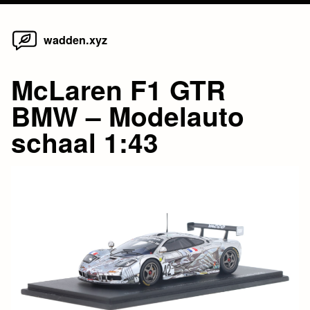
Home
Skip
wadden.xyz
to
content
McLaren F1 GTR
BMW – Modelauto
schaal 1:43