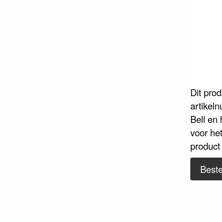
Dit pro
artikel
Bell en 
voor he
product
Beste