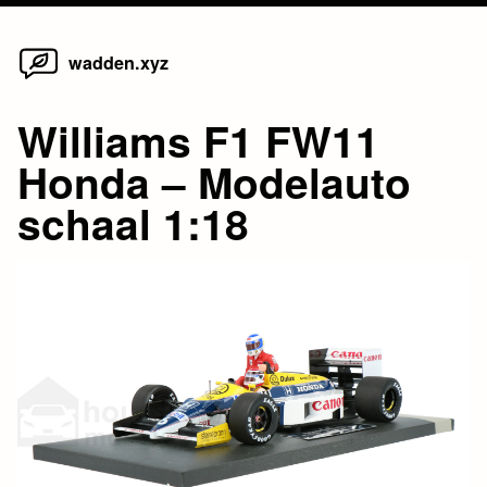
Home
Skip
wadden.xyz
to
content
Williams F1 FW11
Honda – Modelauto
schaal 1:18