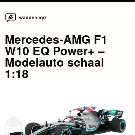
Home
Skip
wadden.xyz
to
content
Mercedes-AMG F1
W10 EQ Power+ –
Modelauto schaal
1:18