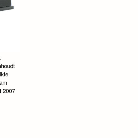
t
nhoudt
ikte
eam
t 2007