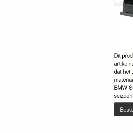
Dit pro
artikel
dat het 
materiaa
BMW Sau
seizoen
Beste