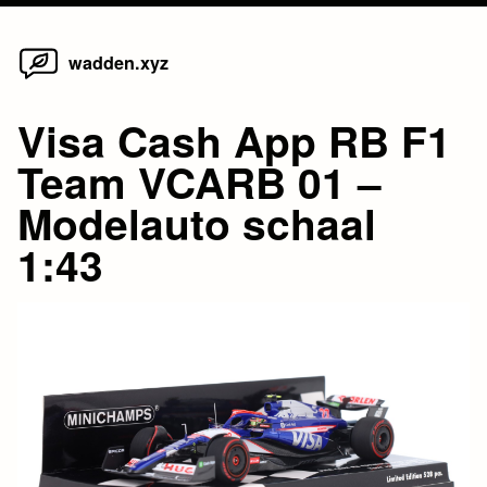
Home
Skip
wadden.xyz
to
content
Visa Cash App RB F1
Team VCARB 01 –
Modelauto schaal
1:43