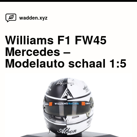
Home
Skip
wadden.xyz
to
content
Williams F1 FW45
Mercedes –
Modelauto schaal 1:5