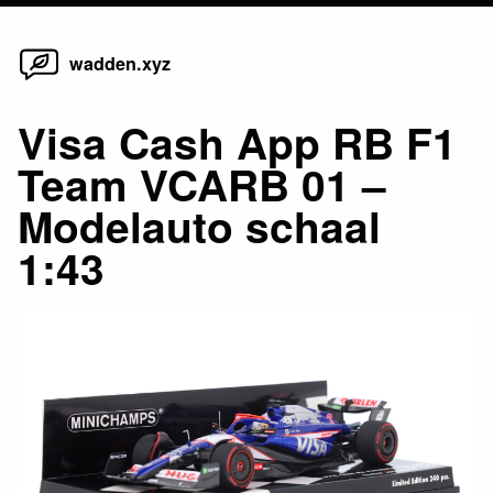
Home
Skip
wadden.xyz
to
content
Visa Cash App RB F1
Team VCARB 01 –
Modelauto schaal
1:43