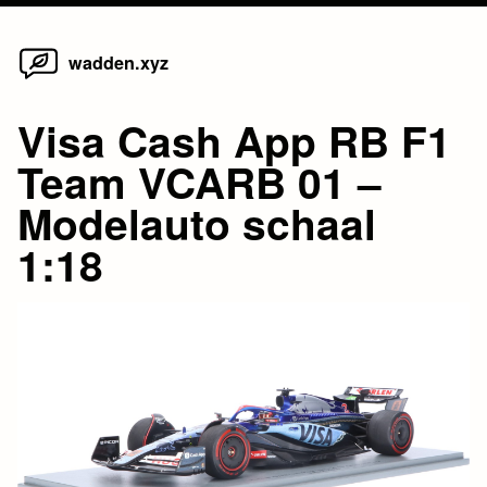
Home
Skip
wadden.xyz
to
content
Visa Cash App RB F1
Team VCARB 01 –
Modelauto schaal
1:18