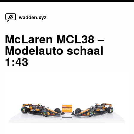
Home
Skip
wadden.xyz
to
content
McLaren MCL38 –
Modelauto schaal
1:43