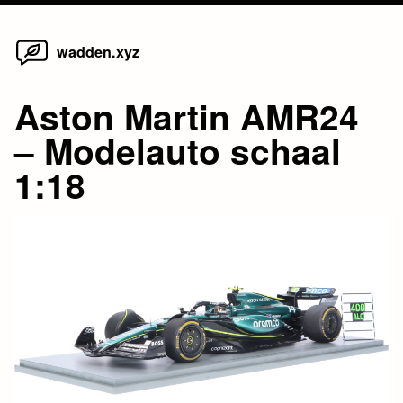
Home
Skip
wadden.xyz
to
content
Aston Martin AMR24
– Modelauto schaal
1:18