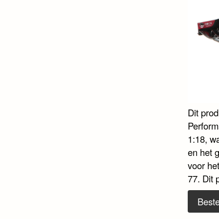
Dit pro
Perform
1:18, wa
en het g
voor he
77. Dit
Beste