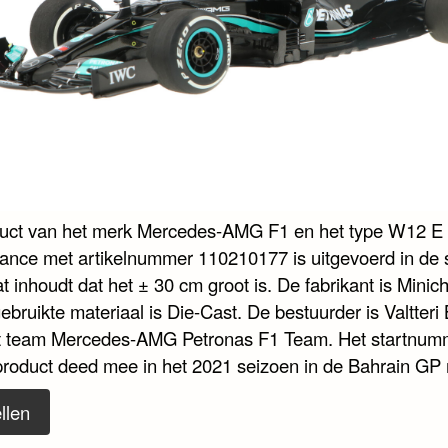
duct van het merk Mercedes-AMG F1 en het type W12 E
ance met artikelnummer 110210177 is uitgevoerd in de 
t inhoudt dat het ± 30 cm groot is. De fabrikant is Mini
ebruikte materiaal is Die-Cast. De bestuurder is Valtteri
t team Mercedes-AMG Petronas F1 Team. Het startnumm
 product deed mee in het 2021 seizoen in de Bahrain GP 
llen