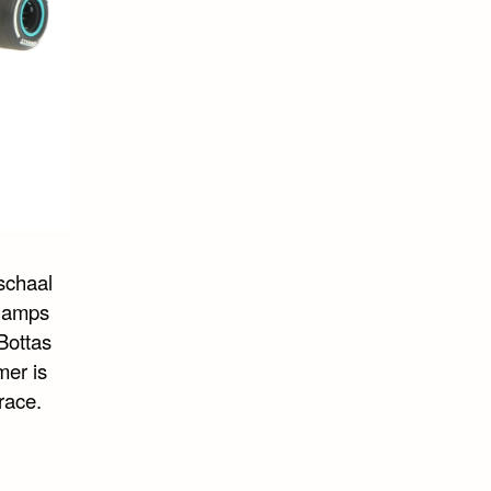
schaal
champs
 Bottas
er is
race.