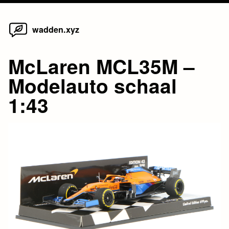
Home
Skip
wadden.xyz
to
content
McLaren MCL35M –
Modelauto schaal
1:43