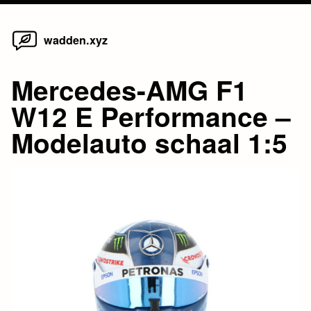
Home
Skip
wadden.xyz
to
content
Mercedes-AMG F1
W12 E Performance –
Modelauto schaal 1:5