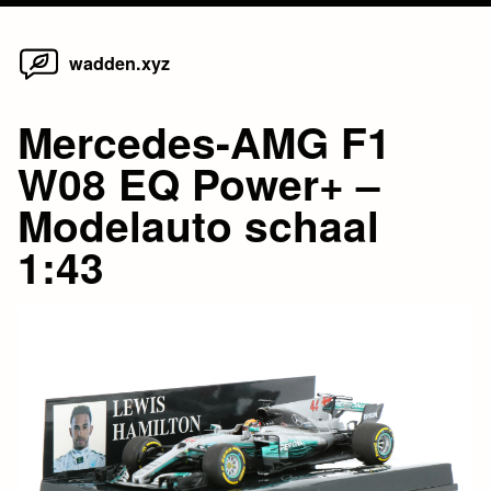
Home
Skip
wadden.xyz
to
content
Mercedes-AMG F1
W08 EQ Power+ –
Modelauto schaal
1:43