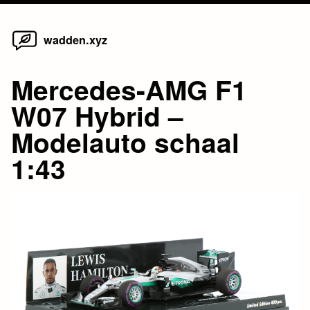
Home
Skip
wadden.xyz
to
content
Mercedes-AMG F1
W07 Hybrid –
Modelauto schaal
1:43