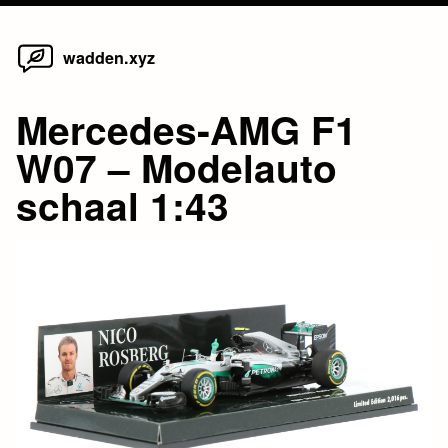
Home
Skip
wadden.xyz
to
content
Mercedes-AMG F1
W07 – Modelauto
schaal 1:43