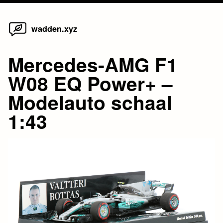
Home
Skip
wadden.xyz
to
content
Mercedes-AMG F1
W08 EQ Power+ –
Modelauto schaal
1:43