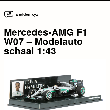
Home
Skip
wadden.xyz
to
content
Mercedes-AMG F1
W07 – Modelauto
schaal 1:43