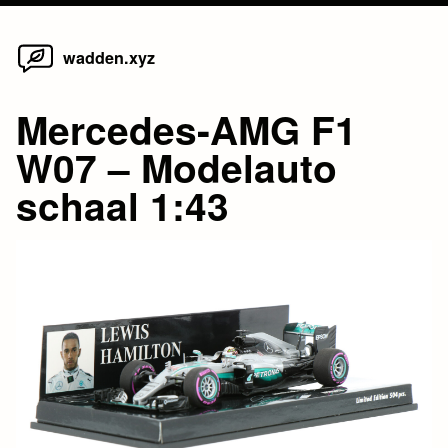
Home
Skip
wadden.xyz
to
content
Mercedes-AMG F1
W07 – Modelauto
schaal 1:43