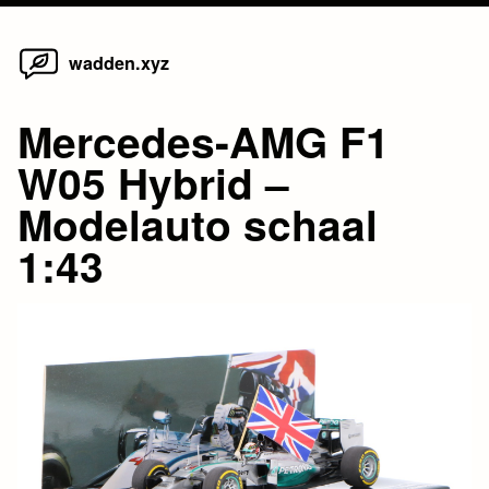
Home
Skip
wadden.xyz
to
content
Mercedes-AMG F1
W05 Hybrid –
Modelauto schaal
1:43