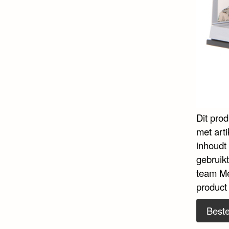
Dit pro
met art
inhoudt 
gebruik
team Me
product
Beste