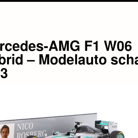
rcedes-AMG F1 W06
brid – Modelauto sch
43