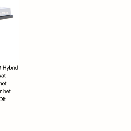
6 Hybrid
wat
het
r het
Dit