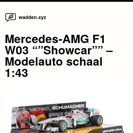
Home
Skip
wadden.xyz
to
content
Mercedes-AMG F1
W03 “”Showcar”” –
Modelauto schaal
1:43