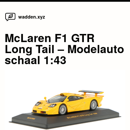
Home
Skip
wadden.xyz
to
content
McLaren F1 GTR
Long Tail – Modelauto
schaal 1:43