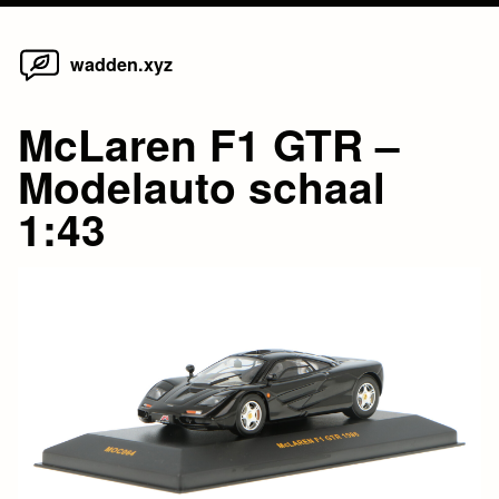
Home
Skip
wadden.xyz
to
content
McLaren F1 GTR –
Modelauto schaal
1:43