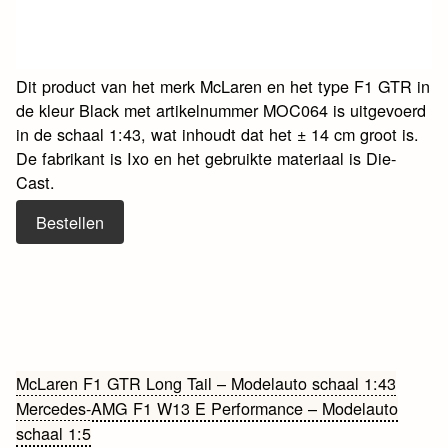
Dit product van het merk McLaren en het type F1 GTR in
de kleur Black met artikelnummer MOC064 is uitgevoerd
in de schaal 1:43, wat inhoudt dat het ± 14 cm groot is.
De fabrikant is Ixo en het gebruikte materiaal is Die-
Cast.
Bestellen
Bericht
McLaren F1 GTR Long Tail – Modelauto schaal 1:43
Mercedes-AMG F1 W13 E Performance – Modelauto
navigatie
schaal 1:5