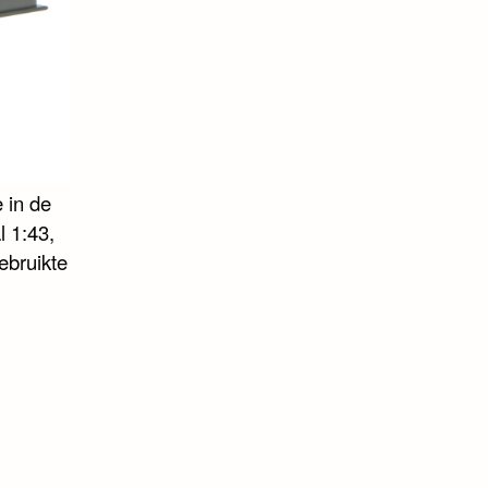
 in de
 1:43,
ebruikte