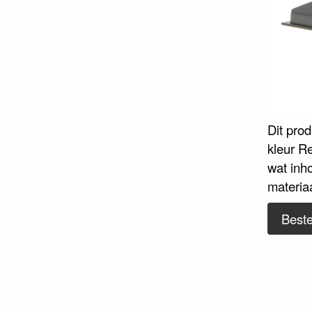
Dit pro
kleur R
wat inho
materiaa
Beste