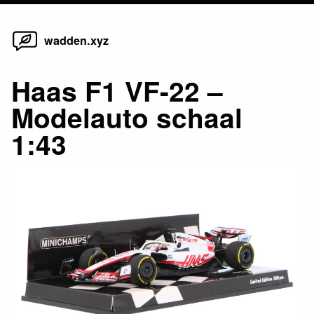
Home
Skip
wadden.xyz
to
content
Haas F1 VF-22 –
Modelauto schaal
1:43