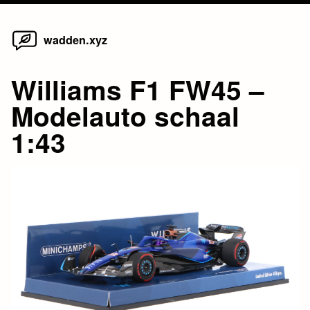
Home
Skip
wadden.xyz
to
content
Williams F1 FW45 –
Modelauto schaal
1:43