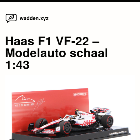
Home
Skip
wadden.xyz
to
content
Haas F1 VF-22 –
Modelauto schaal
1:43