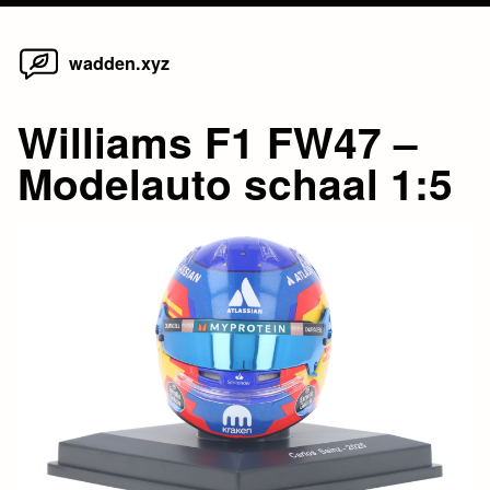
Home
Skip
wadden.xyz
to
content
Williams F1 FW47 –
Modelauto schaal 1:5