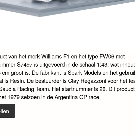
duct van het merk Williams F1 en het type FW06 met
nummer S7497 is uitgevoerd in de schaal 1:43, wat inhoud
 cm groot is. De fabrikant is Spark Models en het gebrui
al is Resin. De bestuurder is Clay Regazzoni voor het t
-Saudia Racing Team. Het startnummer is 28. Dit produc
het 1979 seizoen in de Argentina GP race.
llen