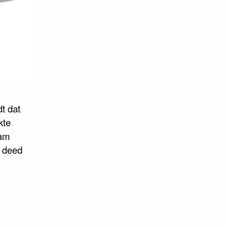
t dat
kte
eam
t deed