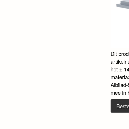
Dit pro
artikel
het ± 14
materia
Albilad
mee in 
Beste