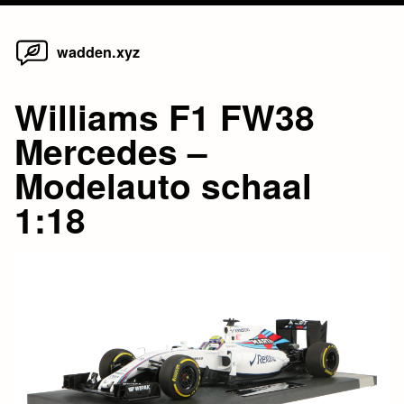
Home
Skip
wadden.xyz
to
content
Williams F1 FW38
Mercedes –
Modelauto schaal
1:18