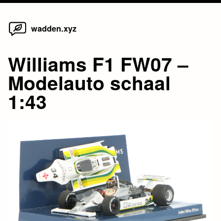
Home
Skip
wadden.xyz
to
content
Williams F1 FW07 –
Modelauto schaal
1:43