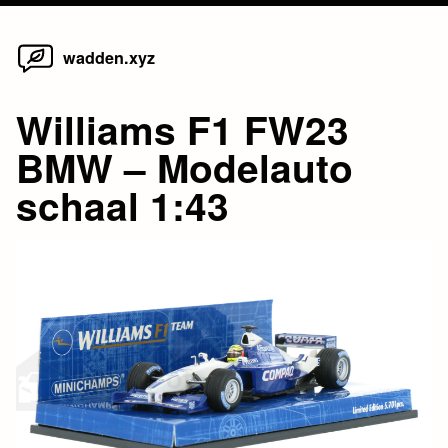
Home
Skip
wadden.xyz
to
content
Williams F1 FW23
BMW – Modelauto
schaal 1:43