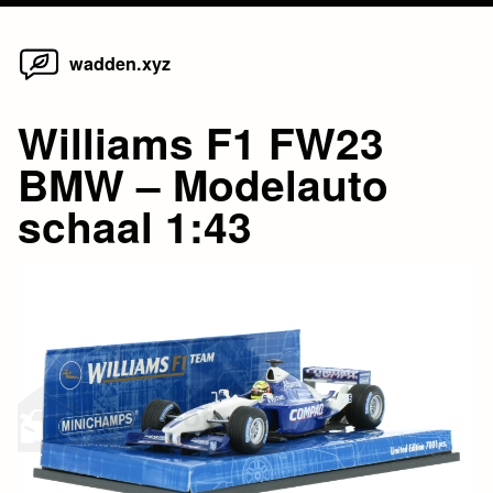
Home
Skip
wadden.xyz
to
content
Williams F1 FW23
BMW – Modelauto
schaal 1:43