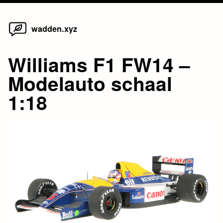
Home
Skip
wadden.xyz
to
content
Williams F1 FW14 –
Modelauto schaal
1:18