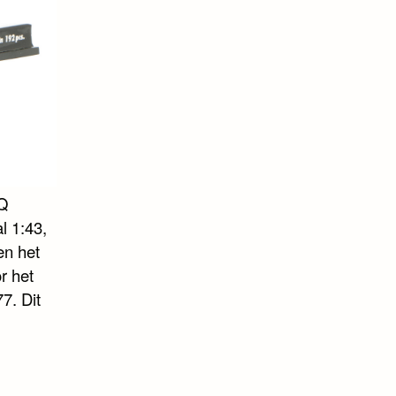
EQ
l 1:43,
en het
r het
7. Dit