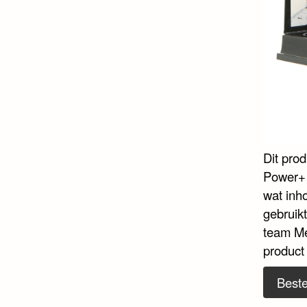
Dit pro
Power+ 
wat inho
gebruikt
team Me
product
Beste