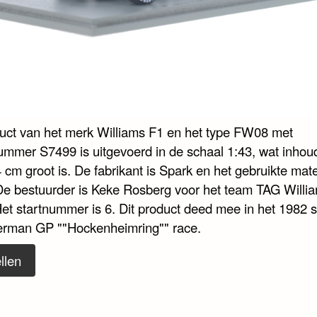
duct van het merk Williams F1 en het type FW08 met
nummer S7499 is uitgevoerd in de schaal 1:43, wat inhoud
 cm groot is. De fabrikant is Spark en het gebruikte mate
De bestuurder is Keke Rosberg voor het team TAG Willi
et startnummer is 6. Dit product deed mee in het 1982 
erman GP ""Hockenheimring"" race.
llen