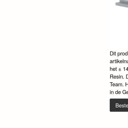
Dit pro
artikel
het ± 14
Resin. 
Team. H
in de G
Beste