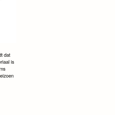
t dat
riaal is
ams
seizoen