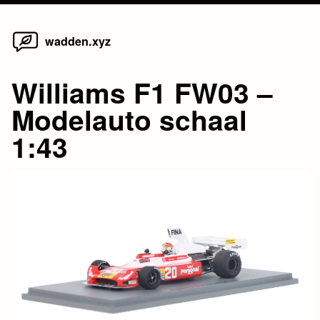
Home
Skip
wadden.xyz
to
content
Williams F1 FW03 –
Modelauto schaal
1:43